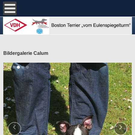
Bildergalerie Calum
‹
›