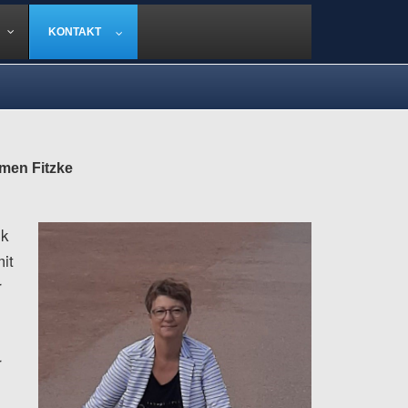
KONTAKT
men Fitzke
ck
it
r
r