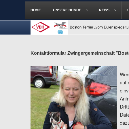
HOME
UNSERE HUNDE
NEWS
Kontaktformular Zwingergemeinschaft "Bosto
Wenn
auf 
einv
Anf
Drit
Date
dazu