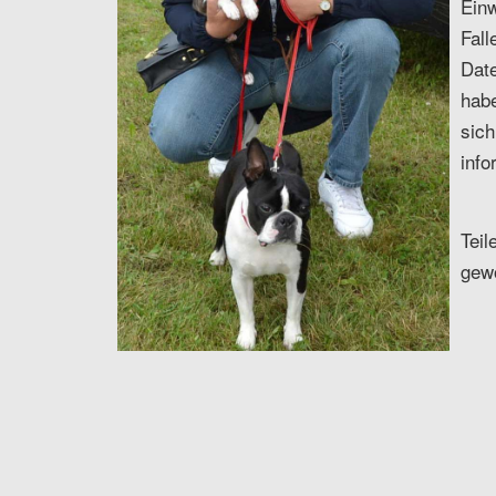
Einw
Fall
Date
habe
sich
info
Teil
gew