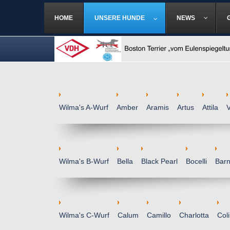
HOME
UNSERE HUNDE
NEWS
Wilma's A-Wurf
Amber
Aramis
Artus
Attila
V
Wilma's B-Wurf
Bella
Black Pearl
Bocelli
Bar
Wilma's C-Wurf
Calum
Camillo
Charlotta
Col