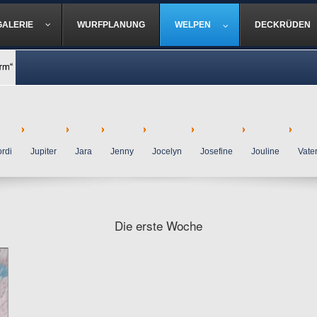
GALERIE
WURFPLANUNG
WELPEN
DECKRÜDEN
ordi
Jupiter
Jara
Jenny
Jocelyn
Josefine
Jouline
Vate
Die erste Woche