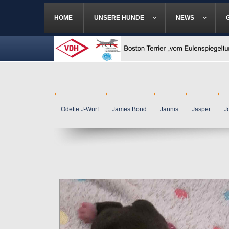
HOME
UNSERE HUNDE
NEWS
Odette J-Wurf
James Bond
Jannis
Jasper
J